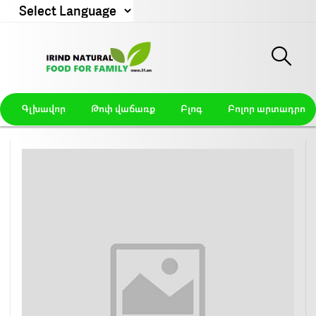
Powered by
Գլխավոր
Թոփ վաճառք
Բլոգ
Բոլոր արտադրողն