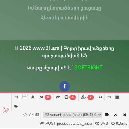
Իմ նախընտրածների ցուցակը
Հետևել պատվերին
© 2026 www.3F.am | Բոլոր իրավունքները
պաշտպանված են
Կայքը մշակված է `
SOFTRIGHT
0
4
4
7.4.33
Զամբյուղ (
0
)
POST product/variant_price
8MB
Հաշիվ
818ms
Գլխավոր
Բաժիններ
Ծանուցումներ