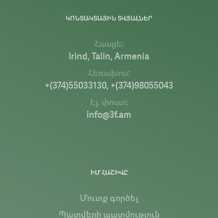
ԿՈՆՏԱԿՏԱՅԻՆ ՏՎՅԱԼՆԵՐ
Հասցե:
Irind, Talin, Armenia
Հեռախոս:
+(374)55033130, +(374)98055043
Էլ. փոստ:
info@3f.am
ԻՄ ՀԱՇԻՎԸ
Մուտք գործել
Պատվերի պատմություն