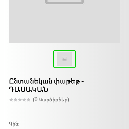
Ընտանեկան փաթեթ -
ԴԱՍԱԿԱՆ
(0 Կարծիքներ)
Գին: