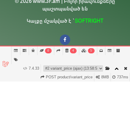
© 2026 www.3F.am | Բոլոր իրավունքները
պաշտպանված են
Կայքը մշակված է `
SOFTRIGHT
0
4
5
7.4.33
Զամբյուղ (
0
)
POST product/variant_price
8MB
Հաշիվ
737ms
Գլխավոր
Բաժիններ
Ծանուցումներ