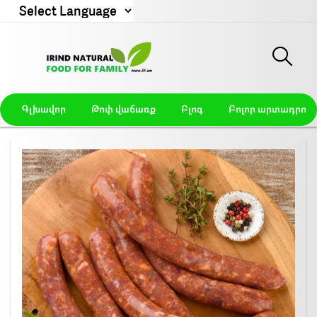
Powered by
Գլխավոր
Թոփ վաճառք
Բլոգ
Բոլոր արտադրողն