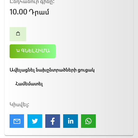
Ընդհանուր գինը:
10.00 Դրամ
ԳՆԵԼ ՀԻՄԱ
Ավելացնել նախընտրածների ցուցակ
Համեմատել
Կիսվել: