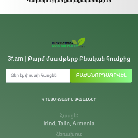
Գաղտնիության քաղաքականություն
3f.am | Թարմ մսամթերք Բնական հումքից
ԲԱԺԱՆՈՐԴԱԳՐՎԵԼ
ԿՈՆՏԱԿՏԱՅԻՆ ՏՎՅԱԼՆԵՐ
Հասցե:
Irind, Talin, Armenia
Հեռախոս: