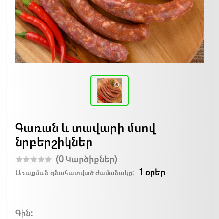
Գառան և տավարի մսով
նրբերշիկներ
(0 Կարծիքներ)
1 օրեր
Առաքման գնահատված ժամանակը:
Գին: