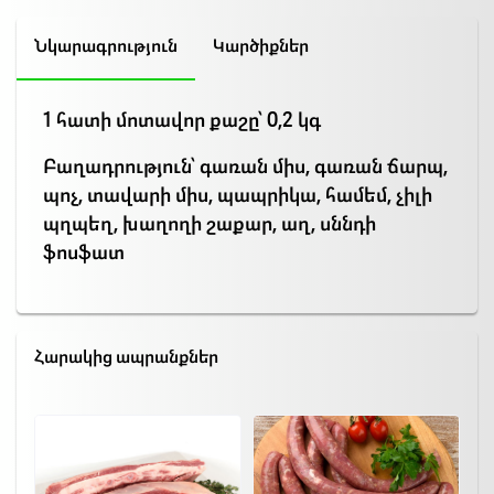
Նկարագրություն
Կարծիքներ
1 հատի մոտավոր քաշը՝ 0,2 կգ
Բաղադրություն
՝ գառան միս, գառան ճարպ,
պոչ, տավարի միս, պապրիկա, համեմ, չիլի
պղպեղ, խաղողի շաքար, աղ, սննդի
ֆոսֆատ
Հարակից ապրանքներ