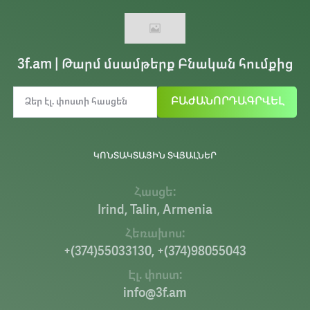
3f.am | Թարմ մսամթերք Բնական հումքից
ԲԱԺԱՆՈՐԴԱԳՐՎԵԼ
ԿՈՆՏԱԿՏԱՅԻՆ ՏՎՅԱԼՆԵՐ
Հասցե:
Irind, Talin, Armenia
Հեռախոս:
+(374)55033130, +(374)98055043
Էլ. փոստ:
info@3f.am