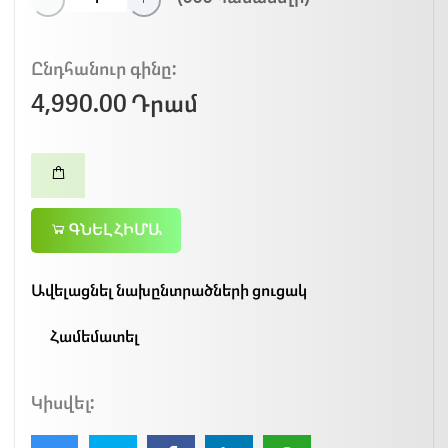
Ընդհանուր գինը:
4,990.00 Դրամ
ԳՆԵԼ ՀԻՄԱ
Ավելացնել նախընտրածների ցուցակ
Համեմատել
Կիսվել: