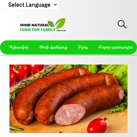
Powered by
Գլխավոր
Թոփ վաճառք
Բլոգ
Բոլոր արտադրողն