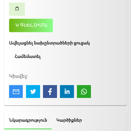
ԳՆԵԼ ՀԻՄԱ
Ավելացնել նախընտրածների ցուցակ
Համեմատել
Կիսվել:
Նկարագրություն
Կարծիքներ