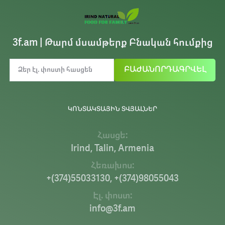
3f.am | Թարմ մսամթերք Բնական հումքից
ԲԱԺԱՆՈՐԴԱԳՐՎԵԼ
ԿՈՆՏԱԿՏԱՅԻՆ ՏՎՅԱԼՆԵՐ
Հասցե:
Irind, Talin, Armenia
Հեռախոս:
+(374)55033130, +(374)98055043
Էլ. փոստ:
info@3f.am