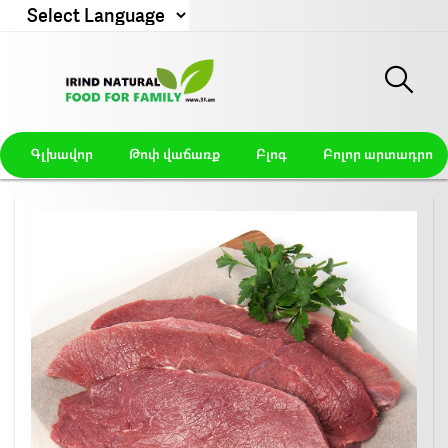
Powered by
Գլխավոր
Թոփ վաճառք
Բլոգ
Բոլոր արտադրողն